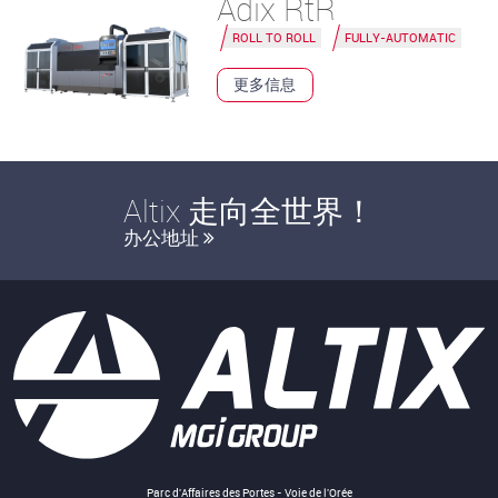
Adix RtR
ROLL TO ROLL
FULLY-AUTOMATIC
更多信息
Altix 走向全世界！
办公地址
Parc d'Affaires des Portes - Voie de l'Orée