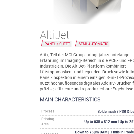
AltiJet
PANEL / SHEET
SEMI-AUTOMATIC
Altix, Teil der MGI Group, bringt jahrzehntelange
Erfahrung im Imaging-Bereich in die PCB- und FP
Industrie ein. Die AltiJet-Plattform kombiniert
Lötstoppmasken- und Legenden-Druck sowie Inli
Panel-Inspektion in einem einzigen 3-in-1-Prozes
nutzt hochauflösendes digitales Additiv-Drucken 
präzise, effiziente und reproduzierbare Ergebnisse
MAIN CHARACTERISTICS
Soldermask / PSR & L
Process
Printing
Up to 635 x 812 mm | Up to 25
Area
Down to 75µm DAM | 3 mils in Produ