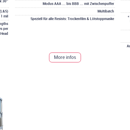
x 30’’
Modus AAA ... bis BBB ... mit Zwischenpuffer
 (L&S)
Multibatch
1 mil
«
Speziell für alle Resists: Trockenfilm & Lötstoppmaske
ngths
s per
 Head
A
More infos