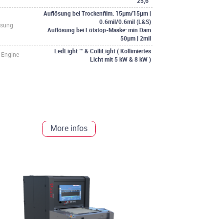
25,6"
Auflösung bei Trockenfilm: 15µm/15µm |
0.6mil/0.6mil (L&S)
ösung
Auflösung bei Lötstop-Maske: min Dam
50µm | 2mil
LedLight ™ & ColliLight ( Kollimiertes
 Engine
Licht mit 5 kW & 8 kW )
More infos