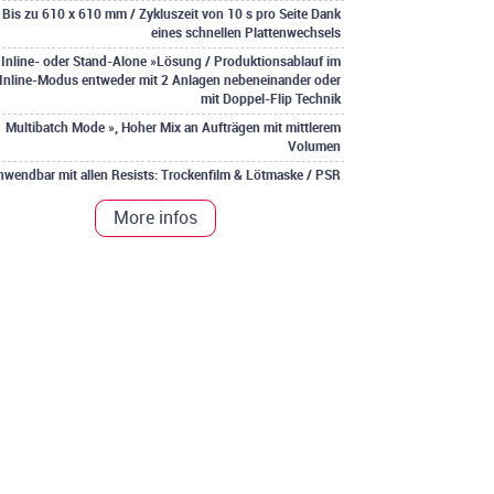
Bis zu 610 x 610 mm / Zykluszeit von 10 s pro Seite Dank
eines schnellen Plattenwechsels
 Inline- oder Stand-Alone »Lösung / Produktionsablauf im
Inline-Modus entweder mit 2 Anlagen nebeneinander oder
mit Doppel-Flip Technik
Multibatch Mode », Hoher Mix an Aufträgen mit mittlerem
Volumen
nwendbar mit allen Resists: Trockenfilm & Lötmaske / PSR
More infos