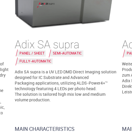
Adix SA supra
A
PANEL / SHEET
SEMI-AUTOMATIC
PA
FULLY-AUTOMATIC
of
Weite
light
Produ
Adix SA supra is a UV LED DMD Direct Imaging solution
 dry
zum 
designed for IC Substrate and Advanced
Adix 
Packaging applications, utilizing ALDS-Power4+™
Dire
technology featuring 4 LEDs per photo head.
me
Leist
The solution is tailored high mix low and medium
volume production.
,
ic,
to
MAIN CHARACTERISTICS
MAI