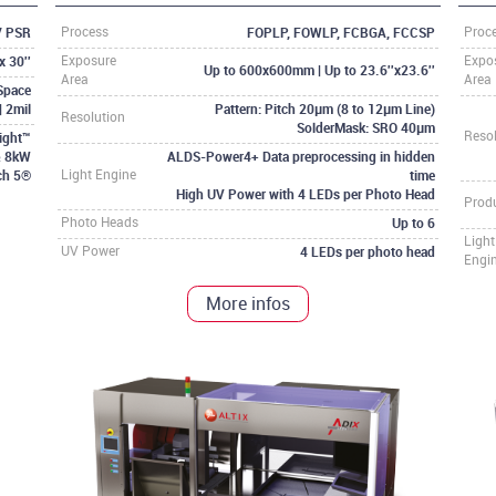
 / PSR
FOPLP, FOWLP, FCBGA, FCCSP
Process
Proc
 30''
Exposure
Expo
Up to 600x600mm | Up to 23.6''x23.6''
Area
Area
Space
 2mil
Pattern: Pitch 20µm (8 to 12µm Line)
Resolution
SolderMask: SRO 40µm
ight™
Reso
& 8kW
ALDS-Power4+ Data preprocessing in hidden
ch 5®
time
Light Engine
High UV Power with 4 LEDs per Photo Head
Produ
Up to 6
Photo Heads
Light
4 LEDs per photo head
UV Power
Engi
More infos