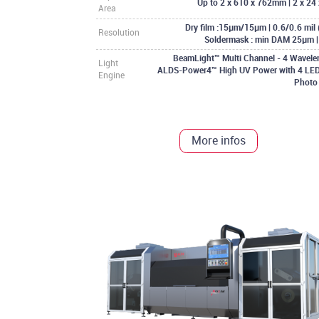
Up to 2 x 610 x 762mm | 2 x 24 
Area
Dry film :15µm/15µm | 0.6/0.6 mil
Resolution
Soldermask : min DAM 25µm | 
BeamLight™ Multi Channel - 4 Wavele
Light
ALDS-Power4™ High UV Power with 4 LED
Engine
Photo
More infos