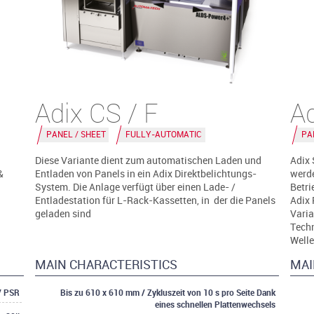
Adix CS / F
Ad
PANEL / SHEET
FULLY-AUTOMATIC
PA
Diese Variante dient zum automatischen Laden und
Adix 
&
Entladen von Panels in ein Adix Direktbelichtungs-
werde
System. Die Anlage verfügt über einen Lade- /
Betri
Entladestation für L-Rack-Kassetten, in der die Panels
Adix 
geladen sind
Varia
Techn
Welle
MAIN CHARACTERISTICS
MAI
 / PSR
Bis zu 610 x 610 mm / Zykluszeit von 10 s pro Seite Dank
eines schnellen Plattenwechsels