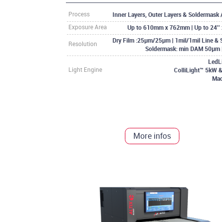
Inner Layers, Outer Layers & Soldermask
Process
Up to 610mm x 762mm | Up to 24'' x
Exposure Area
Dry Film :25µm/25µm | 1mil/1mil Line & 
Resolution
Soldermask: min DAM 50µm |
LedL
ColliLight™ 5kW 
Light Engine
Ma
More infos