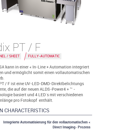
ix PT / F
NEL / SHEET
FULLY-AUTOMATIC
SA kann in einer « In-Line » Automation integriert
n und ermöglicht somit einen vollautomatischen
eb.
PT / F ist eine UV-LED-DMD-Direktbelichtungs
nte, die auf der neuen ALDS-Power4 + ™ -
ologie basiert und 4 LED´s mit verschiedenen
nlänge pro Fotokopf enthält.
N CHARACTERISTICS
Integrierte Automatisierung für den vollautomatischen «
Direct Imaging- Prozess