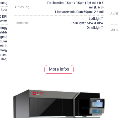
ssing
Trockenfilm: 15µm / 15µm | 0,6 mil / 0,6
mil (L & S)
Auflösung
/ hour
Lötmaske: min Dam 60µm | 2,4 mil
Aufl
00 DPI
LedLight™
native
ColliLight™ 5kW & 8kW
Lötmaske
OmniLight™
ology
Light
lable
egend
dules
-width
ology
Green,
, Red)
More infos