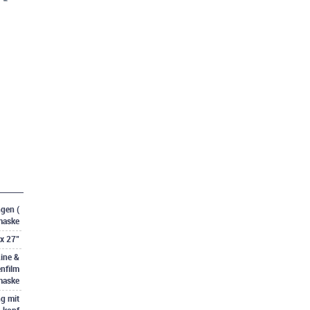
gen (
maske
x 27"
ine &
enfilm
maske
g mit