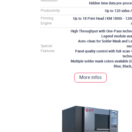
Resolution
Hidden time data pre-proce
Up to 120 sides 
Productivity
Up to 18 Print Head | KM 1800i - 12
Printing
Engine
High Throughput with One-Pass techn
Legend module avai
Auto-clean for Solder Mask and L
mo
Special
Panel quality control with full-scan
Features
techn
Multiple solder mask colors available (
Blue, Black
More infos