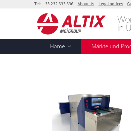
Tel: + 33 232 633 636
About Us
Legal notices
C
Wor
in 
Home
Märkte und Pro