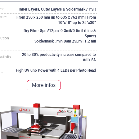
Inner Layers, Outer Layers & Soldermask / PSR
ess
From 250 x 250 mm up to 635 x 762 mm | From
sure
10"x10" up to 25"x30"
Dry Film : 8µm/12µm |0.3mil/0.5mil (Line &
Space)
lution
Soldermask : min Dam 25µm | 1.2 mil
20 to 30% productivity increase compared to
ctivity
Adix SA
High UV uno Power with 4 LEDs per Photo Head
ne
More infos