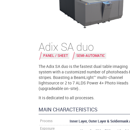
Adix SA duo
PANEL / SHEET
SEMI-AUTOMATIC
The Adix SA duo is the fastest dual table imaging
system with a customized number of photoheads 
stripes. Boasting a BeamLight™ multi-channel
lightsource or 2 to 7 ALDS Power 4+ Photo Heads
(upgradeable on-site)..
It is dedicated to all processes.
MAIN CHARACTERISTICS
Inner Layer, Outer Layer & Soldermask
Process
Exposure