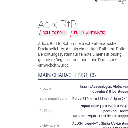
Adix RtR
ROLL TO ROLL
FULLY-AUTOMATIC
Adix « Roll to Roll » ist ein vollautomatischer
Direktbelichter, der als einseitiges Rolle-zu-Rolle-
Belichtungssystem für feinste Linienauflösung,
genauste Registrierung und hohe Durchsätze
entwickelt wurde.
MAIN CHARACTERISTICS
Innen-/Aussenlagen, Abdeckun
Prozess
Coverlays) & Lötstopp
Bis zu 610mm x 685mm / Up to 24" 
Belichtungsfläche
20µm/20µm | 0.8 mil/0.8 mil (L
Space) bei Trock
Auflösung
Min Dam 25µm | 1 mil bei Lötstopp
ALDS-Power4+™ , Starke UV-Leistun
Licht- Quelle