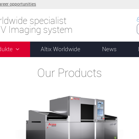
areer opportunities
ldwide specialist
UV Imaging system
dukte
Altix Worldwide
News
Our Products