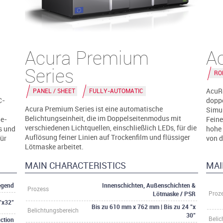
Acura Premium
A
Series
RO
AcuRe
PANEL / SHEET
FULLY-AUTOMATIC
C-
doppe
Acura Premium Series ist eine automatische
Simul
Belichtungseinheit, die im Doppelseitenmodus mit
ne-
Feine
verschiedenen Lichtquellen, einschließlich LEDs, für die
s und
hohe 
Auflösung feiner Linien auf Trockenfilm und flüssiger
für
von d
Lötmaske arbeitet.
.
MAIN CHARACTERISTICS
MAI
egend
Innenschichten, Außenschichten &
Prozess
Lötmaske / PSR
Proz
"x32"
Bis zu 610 mm x 762 mm | Bis zu 24 "x
Belichtungsbereich
30"
ction
Belic