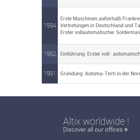
Erste Maschinen außerhalb Frankrei
1994
Vertretungen in Deutschland und Ta
Erster vollautomatischer Soldermask
1992
Einführung: Erster voll- automatisc
1991
Gründung: Automa-Tech in der Nor
Altix worldwide !
Discover all our offices