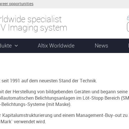
areer opportunities
ldwide specialist
UV Imaging system
dukte
Altix Worldwide
News
t seit 1991 auf dem neuesten Stand der Technik.
it der Herstellung von bildgebenden Geräten und begann seine
vollautomatischen Belichtungsanlagen im Löt-Stopp Bereich (SM
e-Belichtungs-Systeme (mit Maske).
 Kapitalumstrukturierung und einem Management-Buy-out zu A
Mark` verwendet wird.