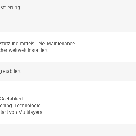
strierung
rstützung mittels Tele-Maintenance
er weltweit installiert
etabliert
A etabliert
nching-Technologie
art von Multilayers