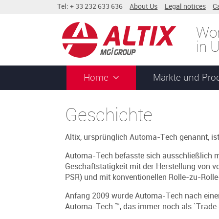
Tel: + 33 232 633 636
About Us
Legal notices
C
Wor
in 
Home
Märkte und Pro
Geschichte
Altix, ursprünglich Automa-Tech genannt, is
Automa-Tech befasste sich ausschließlich m
Geschäftstätigkeit mit der Herstellung von 
PSR) und mit konventionellen Rolle-zu-Roll
Anfang 2009 wurde Automa-Tech nach einer
Automa-Tech ™, das immer noch als `Trade-