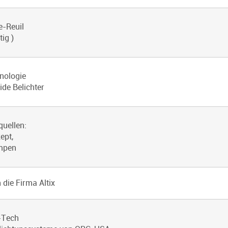
e-Reuil
ig )
nologie
de Belichter
uellen:
ept,
ampen
ie Firma Altix
-Tech