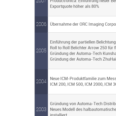
2007
Productronica: Einführung neuer B
Exportquote höher als 80%
2006
Übernahme der ORC Imaging Corpora
Einführung der partiellen Belichtung
Roll to Roll Belichter Arrow 250 für f
2005
Gründung der Automa-Tech Kunsha
Gründung der Automa-Tech ZhuHaï
Neue ICM-Produktfamilie zum Messe
2004
ICM 200, ICM 500, ICM 2000, ICM 
Gründung von Automa-Tech Distrib
2003
Neues Modell des halbautomatischen
installiert