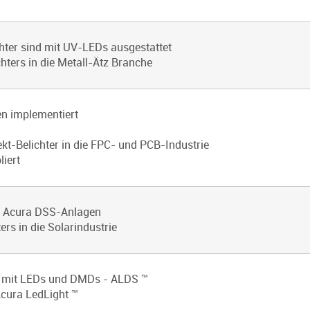
hter sind mit UV-LEDs ausgestattet
chters in die Metall-Ätz Branche
en implementiert
ekt-Belichter in die FPC- und PCB-Industrie
liert
n Acura DSS-Anlagen
ers in die Solarindustrie
ng mit LEDs und DMDs - ALDS ™
Acura LedLight ™