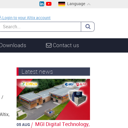
Language
EN
Login to your Altix account
CH
DE
Downloads
Contact us
Latest news
 /
ltix,
MGI Digital Technology,
05 AUG