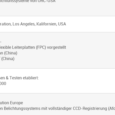
elichtunssysteme von ORC-USA
tion, Los Angeles, Kalifornien, USA
-
lexible Leiterplatten (FPC) vorgestellt
n (China)
 (China)
n & Testen etabliert:
3000
ution Europe
 Belichtungssystems mit vollständiger CCD-Registrierung (Af