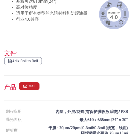
基板可达610mm(24")
高对位精度
适用于所有类型的光阻材料和防焊油墨
行业4.0兼容
文件:
Adix Roll to Roll
产品:
Mail
内层，外层/防焊(有保护膜收放系统)/ PSR
制程应用
最大610 x 685mm |24” x 30”
曝光面积
干膜 : 20µm/20µm |0.8mil/0.8mil (线宽，线距)
解析度
阻焊桥最小可达 25µm | 1mi